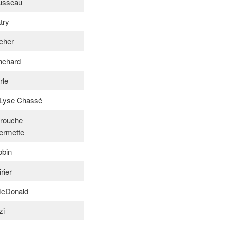
usseau
try
cher
nchard
rle
 Lyse Chassé
arouche
ermette
obin
rier
McDonald
zi