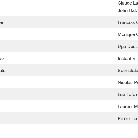
Claude L
John Hal
ée
François 
n
Monique 
Ugo Desja
ce
Instant Vit
ats
Sportstat
Nicolas P
Luc Turpi
Laurent M
Pierre-Lu