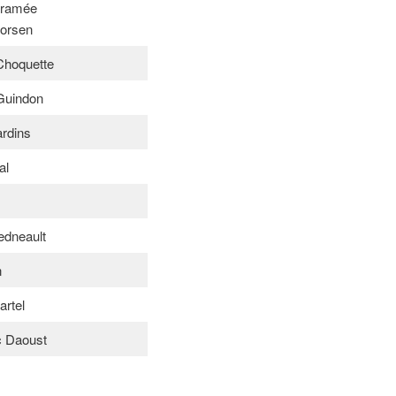
aramée
vorsen
Choquette
Guindon
rdins
al
s
edneault
n
artel
c Daoust