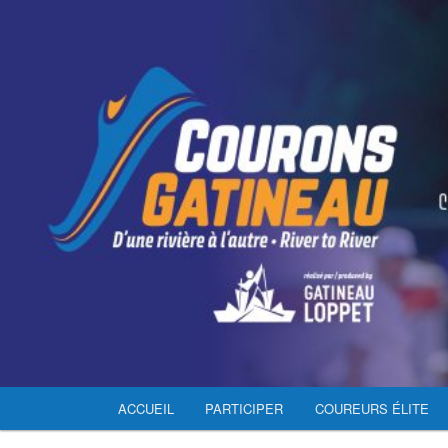
Aller
D’une rivière à l’autre
au
contenu
Courons Gatineau
principal
Menu
ACCUEIL
PARTICIPER
COUREURS ÉLITE
principal