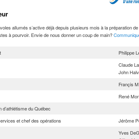
eur
oles allumés s’active déjà depuis plusieurs mois à la préparation de 
stes à pourvoir. Envie de nous donner un coup de main?
Communique
t
Philippe L
Claude L
John Hal
Françis M
René Mor
n d’athlétisme du Québec
rvices et chef des opérations
Jérôme Po
Yves DeG