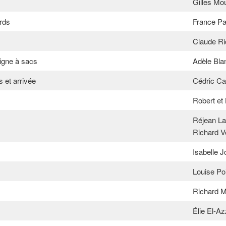
Gilles Mo
rds
France Pa
Claude Ri
signe à sacs
Adèle Bla
s et arrivée
Cédric Ca
Robert et
Réjean L
Richard V
Isabelle J
Louise Poi
Richard 
Élie El-Az