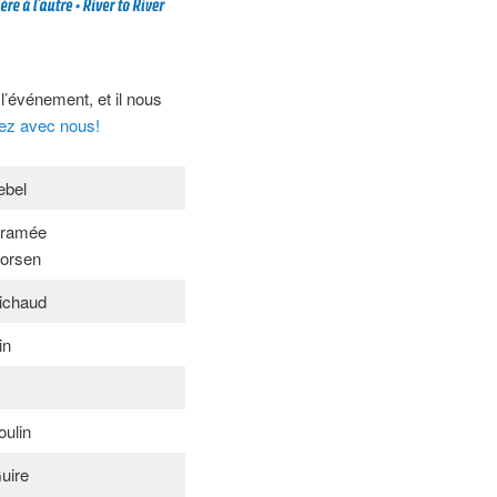
l’événement, et il nous
z avec nous!
ebel
aramée
vorsen
ichaud
in
ulin
uire